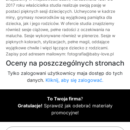
2017 roku właścicielka studia realizuje swoją pasję w
postaci pięknych sesji dziecięcych. Uchwycone w kadrze
miny, grymasy noworodków są wyjątkową pamiątka dla
dziecka, jak i jego rodziców. W ofercie studia znajdziemy
również sesje ciążowe, pełne radości z oczekiwania na
malucha. Sesje wykonywane również w plenerze. Sesje w
pięknych kolorach, stylizacjach, pełne magii, oddające
wyjątkowe chwile i więzi łączące dziecko z rodzicami.
Zapisy pod adresem mailowym: fotografia@baby-love.pl
Oceny na poszczególnych stronach
Tylko zalogowani użytkownicy maja dostęp do tych
danych.
Kliknij, aby się zalogować.
To Twoja firma
?
Gratulacje!
Sprawdź jak odebrać materiały
promocyjne!