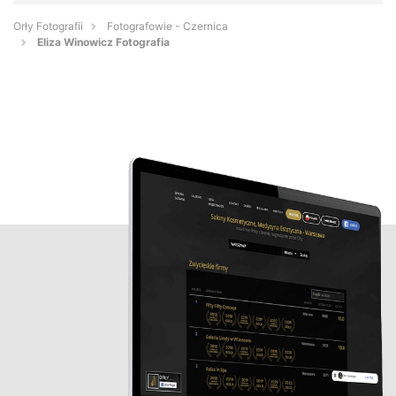
Orły Fotografii
Fotografowie - Czernica
Eliza Winowicz Fotografia