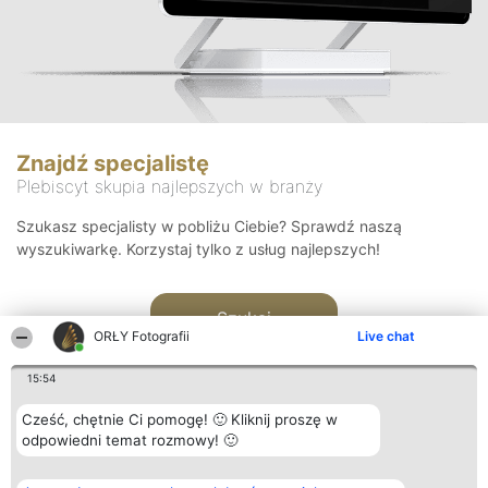
Znajdź specjalistę
Plebiscyt skupia najlepszych w branży
Szukasz specjalisty w pobliżu Ciebie? Sprawdź naszą
wyszukiwarkę. Korzystaj tylko z usług najlepszych!
Szukaj
ORŁY Fotografii
Live chat
15:54
Cześć, chętnie Ci pomogę! 🙂 Kliknij proszę w
odpowiedni temat rozmowy! 🙂
Organizator plebiscytu
Plebiscyt
Kontakt