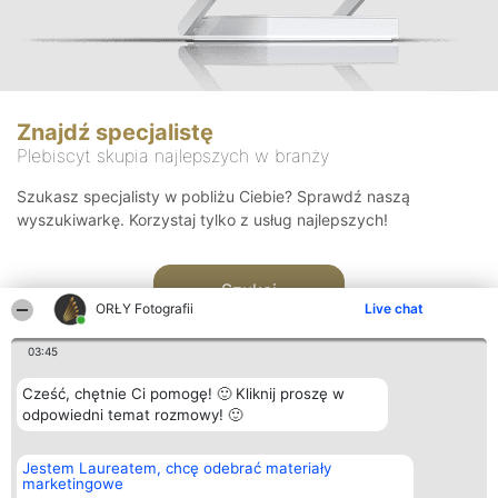
Znajdź specjalistę
Plebiscyt skupia najlepszych w branży
Szukasz specjalisty w pobliżu Ciebie? Sprawdź naszą
wyszukiwarkę. Korzystaj tylko z usług najlepszych!
Szukaj
ORŁY Fotografii
Live chat
03:45
Cześć, chętnie Ci pomogę! 🙂 Kliknij proszę w
odpowiedni temat rozmowy! 🙂
Organizator plebiscytu
Plebiscyt
Kontakt
Jestem Laureatem, chcę odebrać materiały
Bright Side Solutions sp. z o.
Laureaci
Kontakt
marketingowe
o. sp. k.
Lista