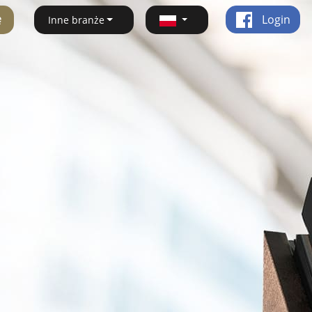
ę
Login
Inne branże