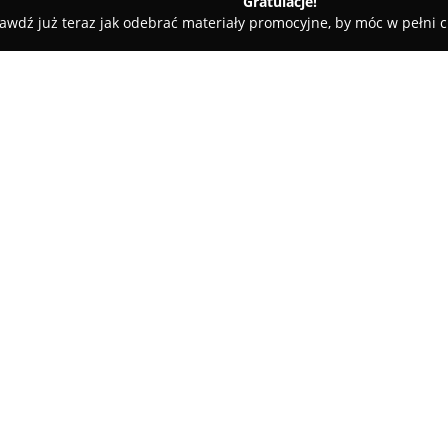
Gratulacje!
awdź już teraz jak odebrać materiały promocyjne, by móc w pełni c
urt Sklep Muzyczno Fotograficzny
y
O firmie:
Inhurt
to sklep wielobranżowy 
zakresu fotografii, muzyki ora
fotograficznych dostępne są w
wywoływanie odbitek oraz prz
Oferta obejmuje także skanowani
fotografii nagrobkowej.
Sklep proponuje szeroki wybór
instrumenty klawiszowe, zapew
sprzętu i akcesoriów.
Inhurt
pe
Warszawie, udzielając gwaranc