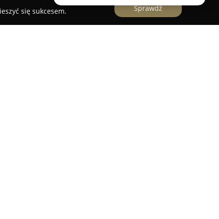
Sprawdź
ieszyć się sukcesem.
z Warszawy, który oferuje różnorodne usługi z
z artykułów biurowych i szkolnych. Wśród usług
ykonanie zdjęć do dokumentów, szybkie
ygotowywanie spersonalizowanych fotogadżetów.
e fotografii i klisz oraz realizację profesjonalnej
 instrumentów muzycznych, od gitar i ukulele po
niając specjalistyczne doradztwo w zakresie
łni także rolę przedstawiciela marki CASIO w
ji na instrumenty klawiszowe, co potwierdza