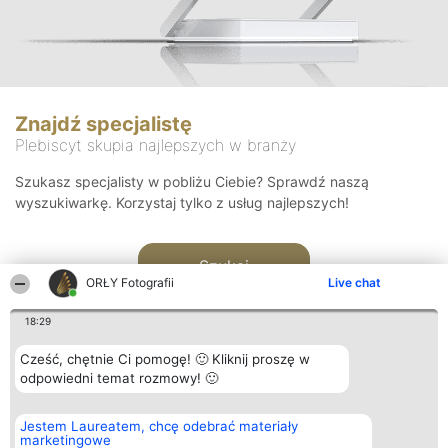
Znajdź specjalistę
Plebiscyt skupia najlepszych w branży
Szukasz specjalisty w pobliżu Ciebie? Sprawdź naszą
wyszukiwarkę. Korzystaj tylko z usług najlepszych!
Szukaj
ORŁY Fotografii
Live chat
18:29
Cześć, chętnie Ci pomogę! 🙂 Kliknij proszę w
odpowiedni temat rozmowy! 🙂
Organizator plebiscytu
Plebiscyt
Kontakt
Jestem Laureatem, chcę odebrać materiały
Bright Side Solutions sp. z o.
Laureaci
Kontakt
marketingowe
o. sp. k.
Lista