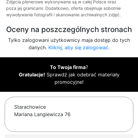
Zdjęcia plenerowe wykonywane są w całej Polsce oraz
poza jej granicami. Dodatkowo, oferta obejmuje sobotnie
wywoływanie fotografii i skanowanie archiwalnych zdjęć.
Oceny na poszczególnych stronach
Tylko zalogowani użytkownicy maja dostęp do tych
danych.
Kliknij, aby się zalogować.
To Twoja firma
?
Gratulacje!
Sprawdź jak odebrać materiały
promocyjne!
Starachowice
Mariana Langiewicza 76