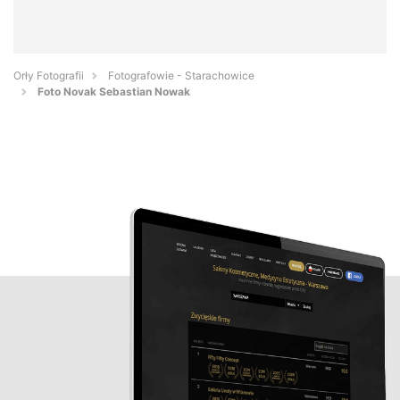
Orły Fotografii
Fotografowie - Starachowice
Foto Novak Sebastian Nowak