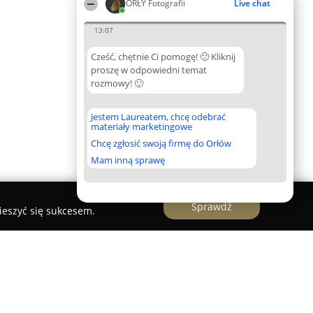
ORŁY Fotografii
Live chat
13:07
Cześć, chętnie Ci pomogę! 🙂 Kliknij
proszę w odpowiedni temat
rozmowy! 🙂
Jestem Laureatem, chcę odebrać
materiały marketingowe
Chcę zgłosić swoją firmę do Orłów
Mam inną sprawę
Sprawdź
ieszyć się sukcesem.