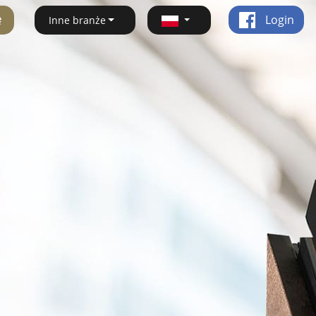
ę
Login
Inne branże