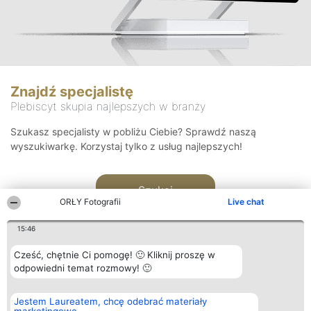
Znajdź specjalistę
Plebiscyt skupia najlepszych w branży
Szukasz specjalisty w pobliżu Ciebie? Sprawdź naszą
wyszukiwarkę. Korzystaj tylko z usług najlepszych!
Szukaj
ORŁY Fotografii
Live chat
15:46
Cześć, chętnie Ci pomogę! 🙂 Kliknij proszę w
odpowiedni temat rozmowy! 🙂
Organizator plebiscytu
Plebiscyt
Kontakt
Jestem Laureatem, chcę odebrać materiały
Bright Side Solutions sp. z o.
Laureaci
Kontakt