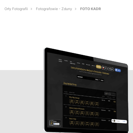
Orły Fotografii
Fotografowie - Zduny
FOTO KADR