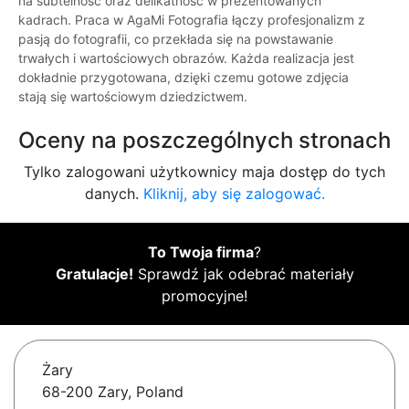
na subtelność oraz delikatność w prezentowanych
kadrach. Praca w AgaMi Fotografia łączy profesjonalizm z
pasją do fotografii, co przekłada się na powstawanie
trwałych i wartościowych obrazów. Każda realizacja jest
dokładnie przygotowana, dzięki czemu gotowe zdjęcia
stają się wartościowym dziedzictwem.
Oceny na poszczególnych stronach
Tylko zalogowani użytkownicy maja dostęp do tych
danych.
Kliknij, aby się zalogować.
To Twoja firma
?
Gratulacje!
Sprawdź jak odebrać materiały
promocyjne!
Żary
68-200 Zary, Poland