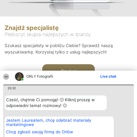
Znajdź specjalistę
Plebiscyt skupia najlepszych w branży
Szukasz specjalisty w pobliżu Ciebie? Sprawdź naszą
wyszukiwarkę. Korzystaj tylko z usług najlepszych!
Szukaj
ORŁY Fotografii
Live chat
20:32
Cześć, chętnie Ci pomogę! 🙂 Kliknij proszę w
odpowiedni temat rozmowy! 🙂
Organizator plebiscytu
Plebiscyt
Kontakt
Jestem Laureatem, chcę odebrać materiały
Bright Side Solutions sp. z o.
Laureaci
Kontakt
marketingowe
o. sp. k.
Lista
ul. Ruska 22
wszystkich
Chcę zgłosić swoją firmę do Orłów
Wrocław 50-079
Laureatów