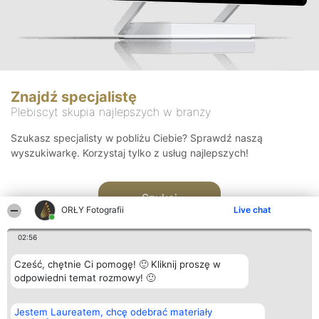
Znajdź specjalistę
Plebiscyt skupia najlepszych w branży
Szukasz specjalisty w pobliżu Ciebie? Sprawdź naszą
wyszukiwarkę. Korzystaj tylko z usług najlepszych!
Szukaj
ORŁY Fotografii
Live chat
02:56
Cześć, chętnie Ci pomogę! 🙂 Kliknij proszę w
odpowiedni temat rozmowy! 🙂
Organizator plebiscytu
Plebiscyt
Kontakt
Jestem Laureatem, chcę odebrać materiały
Bright Side Solutions sp. z o.
Laureaci
Kontakt