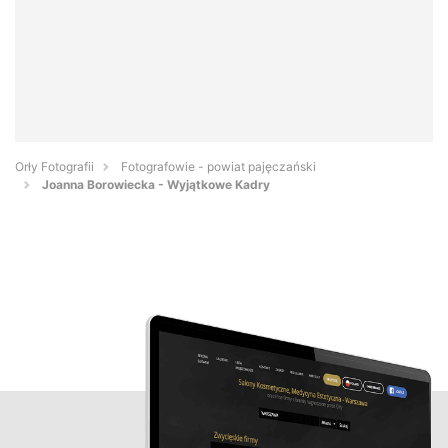
Orły Fotografii
Fotografowie - powiat pajęczański
Joanna Borowiecka - Wyjątkowe Kadry