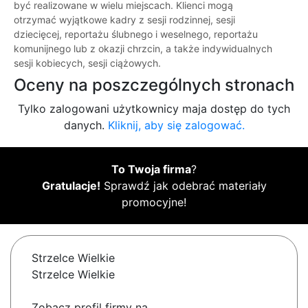
być realizowane w wielu miejscach. Klienci mogą
otrzymać wyjątkowe kadry z sesji rodzinnej, sesji
dziecięcej, reportażu ślubnego i weselnego, reportażu
komunijnego lub z okazji chrzcin, a także indywidualnych
sesji kobiecych, sesji ciążowych.
Oceny na poszczególnych stronach
Tylko zalogowani użytkownicy maja dostęp do tych
danych.
Kliknij, aby się zalogować.
To Twoja firma
?
Gratulacje!
Sprawdź jak odebrać materiały
promocyjne!
Strzelce Wielkie
Strzelce Wielkie
Zobacz profil firmy na