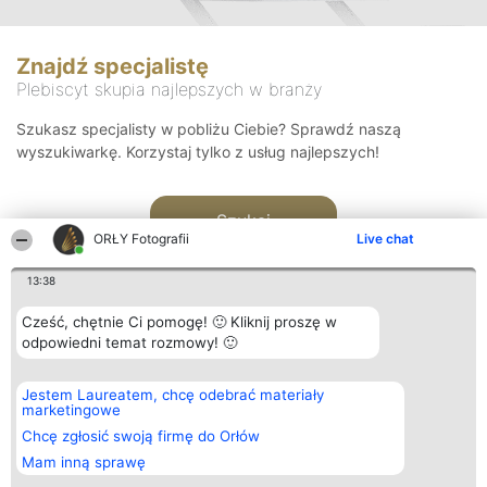
Znajdź specjalistę
Plebiscyt skupia najlepszych w branży
Szukasz specjalisty w pobliżu Ciebie? Sprawdź naszą
wyszukiwarkę. Korzystaj tylko z usług najlepszych!
Szukaj
ORŁY Fotografii
Live chat
13:38
Cześć, chętnie Ci pomogę! 🙂 Kliknij proszę w
odpowiedni temat rozmowy! 🙂
Organizator plebiscytu
Plebiscyt
Kontakt
Jestem Laureatem, chcę odebrać materiały
Bright Side Solutions sp. z o.
Laureaci
Kontakt
marketingowe
o. sp. k.
Lista
ul. Ruska 22
wszystkich
Chcę zgłosić swoją firmę do Orłów
Wrocław 50-079
Laureatów
Mam inną sprawę
KRS 0000749100 | Regon
Zasady
381313360 | NIP 8943132676
Regulamin