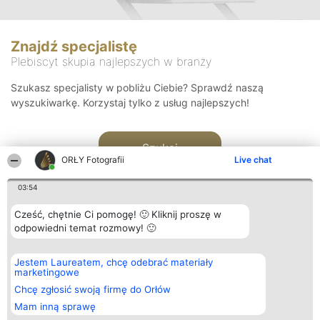
Znajdź specjalistę
Plebiscyt skupia najlepszych w branży
Szukasz specjalisty w pobliżu Ciebie? Sprawdź naszą
wyszukiwarkę. Korzystaj tylko z usług najlepszych!
Szukaj
ORŁY Fotografii
Live chat
03:54
Cześć, chętnie Ci pomogę! 🙂 Kliknij proszę w
odpowiedni temat rozmowy! 🙂
Organizator plebiscytu
Plebiscyt
Kontakt
Jestem Laureatem, chcę odebrać materiały
Bright Side Solutions sp. z o.
Laureaci
Kontakt
marketingowe
o. sp. k.
Lista
ul. Ruska 22
wszystkich
Chcę zgłosić swoją firmę do Orłów
Wrocław 50-079
Laureatów
Mam inną sprawę
KRS 0000749100 | Regon
Zasady
381313360 | NIP 8943132676
Regulamin