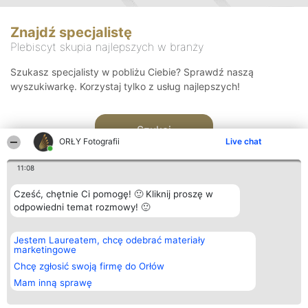
Znajdź specjalistę
Plebiscyt skupia najlepszych w branży
Szukasz specjalisty w pobliżu Ciebie? Sprawdź naszą
wyszukiwarkę. Korzystaj tylko z usług najlepszych!
Szukaj
ORŁY Fotografii
Live chat
11:08
Cześć, chętnie Ci pomogę! 🙂 Kliknij proszę w
odpowiedni temat rozmowy! 🙂
Organizator plebiscytu
Plebiscyt
Kontakt
Jestem Laureatem, chcę odebrać materiały
Bright Side Solutions sp. z o.
Laureaci
Kontakt
marketingowe
o. sp. k.
Lista
ul. Ruska 22
wszystkich
Chcę zgłosić swoją firmę do Orłów
Wrocław 50-079
Laureatów
Mam inną sprawę
KRS 0000749100 | Regon
Zasady
381313360 | NIP 8943132676
Regulamin
+48 508 492 400
Polityka