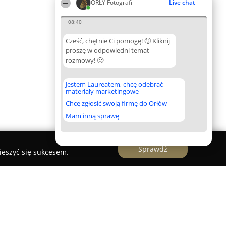
ORŁY Fotografii
Live chat
08:40
Cześć, chętnie Ci pomogę! 🙂 Kliknij
proszę w odpowiedni temat
rozmowy! 🙂
Jestem Laureatem, chcę odebrać
materiały marketingowe
Chcę zgłosić swoją firmę do Orłów
Mam inną sprawę
Sprawdź
ieszyć się sukcesem.