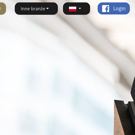
ę
Login
Inne branże