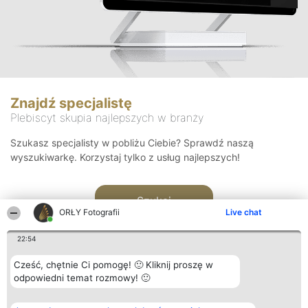
Znajdź specjalistę
Plebiscyt skupia najlepszych w branży
Szukasz specjalisty w pobliżu Ciebie? Sprawdź naszą
wyszukiwarkę. Korzystaj tylko z usług najlepszych!
Szukaj
ORŁY Fotografii
Live chat
22:54
Cześć, chętnie Ci pomogę! 🙂 Kliknij proszę w
odpowiedni temat rozmowy! 🙂
Organizator plebiscytu
Plebiscyt
Kontakt