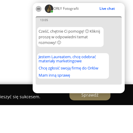
ORŁY Fotografii
Live chat
13:05
Cześć, chętnie Ci pomogę! 🙂 Kliknij
proszę w odpowiedni temat
rozmowy! 🙂
Jestem Laureatem, chcę odebrać
materiały marketingowe
Chcę zgłosić swoją firmę do Orłów
Mam inną sprawę
Sprawdź
ieszyć się sukcesem.
owa