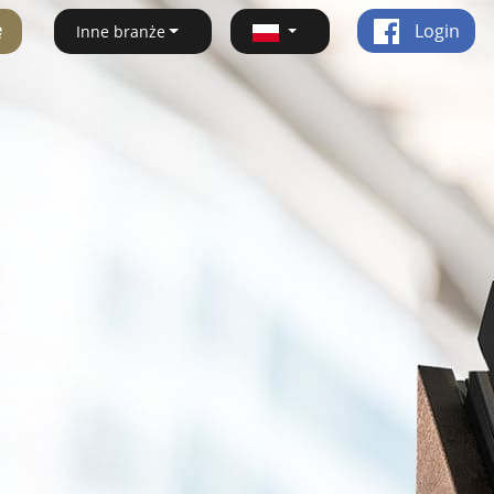
ę
Login
Inne branże