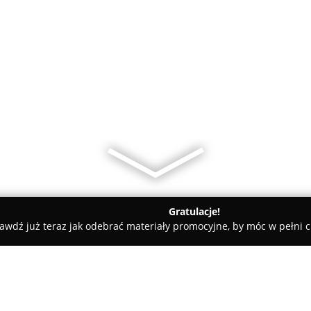
Gratulacje!
awdź już teraz jak odebrać materiały promocyjne, by móc w pełni c
eauty.pl Małgorzata Olbińska Fotografia Artystyczna i Reklam