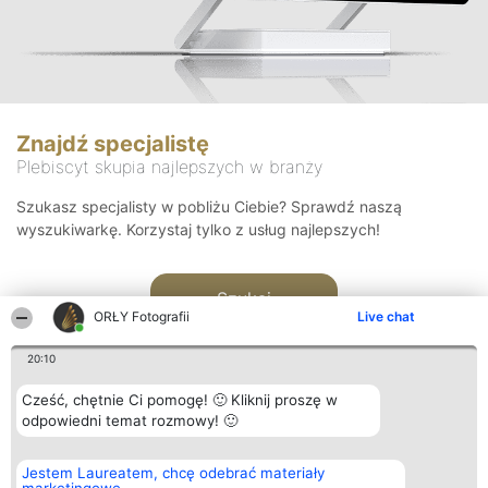
Znajdź specjalistę
Plebiscyt skupia najlepszych w branży
Szukasz specjalisty w pobliżu Ciebie? Sprawdź naszą
wyszukiwarkę. Korzystaj tylko z usług najlepszych!
Szukaj
ORŁY Fotografii
Live chat
20:10
Cześć, chętnie Ci pomogę! 🙂 Kliknij proszę w
odpowiedni temat rozmowy! 🙂
Organizator plebiscytu
Plebiscyt
Kontakt
Jestem Laureatem, chcę odebrać materiały
Bright Side Solutions sp. z o.
Laureaci
Kontakt