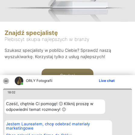
Znajdź specjalistę
Plebiscyt skupia najlepszych w branży
Szukasz specjalisty w pobliżu Ciebie? Sprawdź naszą
wyszukiwarkę. Korzystaj tylko z usług najlepszych!
Szukaj
ORŁY Fotografii
Live chat
18:02
Cześć, chętnie Ci pomogę! 🙂 Kliknij proszę w
odpowiedni temat rozmowy! 🙂
Organizator plebiscytu
Plebiscyt
Kontakt
Jestem Laureatem, chcę odebrać materiały
Bright Side Solutions sp. z o.
Laureaci
Kontakt
marketingowe
o. sp. k.
Lista
ul. Ruska 22
wszystkich