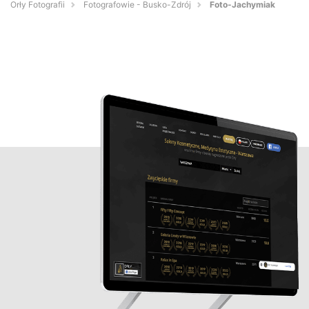
Orły Fotografii
Fotografowie - Busko-Zdrój
Foto-Jachymiak