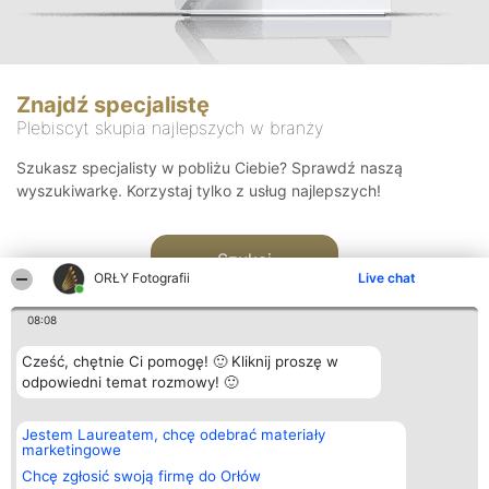
Znajdź specjalistę
Plebiscyt skupia najlepszych w branży
Szukasz specjalisty w pobliżu Ciebie? Sprawdź naszą
wyszukiwarkę. Korzystaj tylko z usług najlepszych!
Szukaj
ORŁY Fotografii
Live chat
08:08
Cześć, chętnie Ci pomogę! 🙂 Kliknij proszę w
odpowiedni temat rozmowy! 🙂
Organizator plebiscytu
Plebiscyt
Kontakt
Jestem Laureatem, chcę odebrać materiały
Bright Side Solutions sp. z o.
Laureaci
Kontakt
marketingowe
o. sp. k.
Lista
ul. Ruska 22
wszystkich
Chcę zgłosić swoją firmę do Orłów
Wrocław 50-079
Laureatów