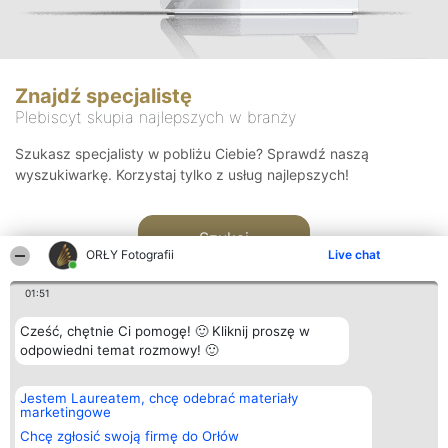
Znajdź specjalistę
Plebiscyt skupia najlepszych w branży
Szukasz specjalisty w pobliżu Ciebie? Sprawdź naszą
wyszukiwarkę. Korzystaj tylko z usług najlepszych!
Szukaj
ORŁY Fotografii
Live chat
01:51
Cześć, chętnie Ci pomogę! 🙂 Kliknij proszę w
odpowiedni temat rozmowy! 🙂
Organizator plebiscytu
Plebiscyt
Kontakt
Jestem Laureatem, chcę odebrać materiały
Bright Side Solutions sp. z o.
Laureaci
Kontakt
marketingowe
o. sp. k.
Lista
ul. Ruska 22
wszystkich
Chcę zgłosić swoją firmę do Orłów
Wrocław 50-079
Laureatów