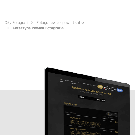
Orły Fotografii
Fotografowie - powiat kaliski
Katarzyna Pawlak Fotografia