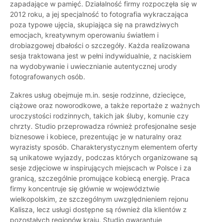
zapadające w pamięć. Działalność firmy rozpoczęła się w
2012 roku, a jej specjalność to fotografia wykraczająca
poza typowe ujęcia, skupiająca się na prawdziwych
emocjach, kreatywnym operowaniu światłem i
drobiazgowej dbałości o szczegóły. Każda realizowana
sesja traktowana jest w pełni indywidualnie, z naciskiem
na wydobywanie i uwiecznianie autentycznej urody
fotografowanych osób.
Zakres usług obejmuje m.in. sesje rodzinne, dziecięce,
ciążowe oraz noworodkowe, a także reportaże z ważnych
uroczystości rodzinnych, takich jak śluby, komunie czy
chrzty. Studio przeprowadza również profesjonalne sesje
biznesowe i kobiece, prezentując je w naturalny oraz
wyrazisty sposób. Charakterystycznym elementem oferty
są unikatowe wyjazdy, podczas których organizowane są
sesje zdjęciowe w inspirujących miejscach w Polsce i za
granicą, szczególnie promujące kobiecą energię. Praca
firmy koncentruje się głównie w województwie
wielkopolskim, ze szczególnym uwzględnieniem rejonu
Kalisza, lecz usługi dostępne są również dla klientów z
pozostałych regionów kraju. Studio gwarantuje