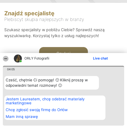
Znajdź specjalistę
Plebiscyt skupia najlepszych w branży
Szukasz specjalisty w pobliżu Ciebie? Sprawdź naszą
wyszukiwarkę. Korzystaj tylko z usług najlepszych!
Szukaj
ORŁY Fotografii
Live chat
04:05
Cześć, chętnie Ci pomogę! 🙂 Kliknij proszę w
odpowiedni temat rozmowy! 🙂
Organizator plebiscytu
Plebiscyt
Kontakt
Jestem Laureatem, chcę odebrać materiały
Bright Side Solutions sp. z o.
Laureaci
Kontakt
marketingowe
o. sp. k.
Lista
ul. Ruska 22
wszystkich
Chcę zgłosić swoją firmę do Orłów
Wrocław 50-079
Laureatów
Mam inną sprawę
KRS 0000749100 | Regon
Zasady
381313360 | NIP 8943132676
Regulamin
+48 508 492 400
Polityka