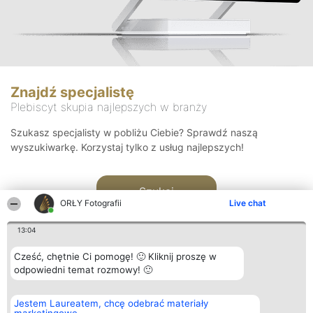
Znajdź specjalistę
Plebiscyt skupia najlepszych w branży
Szukasz specjalisty w pobliżu Ciebie? Sprawdź naszą
wyszukiwarkę. Korzystaj tylko z usług najlepszych!
Szukaj
ORŁY Fotografii
Live chat
13:04
Cześć, chętnie Ci pomogę! 🙂 Kliknij proszę w
odpowiedni temat rozmowy! 🙂
Organizator plebiscytu
Plebiscyt
Kontakt
Jestem Laureatem, chcę odebrać materiały
Bright Side Solutions sp. z o.
Laureaci
Kontakt