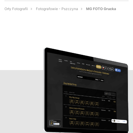
Orły Fotografii
Fotografowie - Pszczyna
MG FOTO Grucka