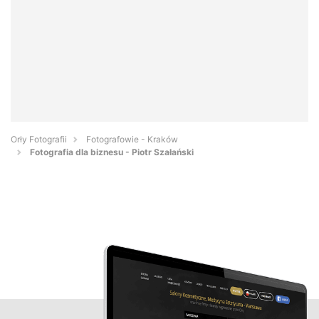
Orły Fotografii
Fotografowie - Kraków
Fotografia dla biznesu - Piotr Szałański