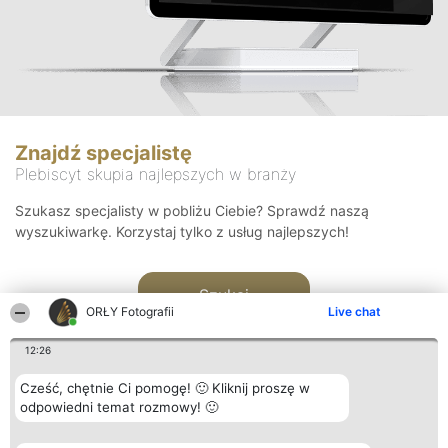
Znajdź specjalistę
Plebiscyt skupia najlepszych w branży
Szukasz specjalisty w pobliżu Ciebie? Sprawdź naszą
wyszukiwarkę. Korzystaj tylko z usług najlepszych!
Szukaj
ORŁY Fotografii
Live chat
12:26
Cześć, chętnie Ci pomogę! 🙂 Kliknij proszę w
odpowiedni temat rozmowy! 🙂
Organizator plebiscytu
Plebiscyt
Kontakt