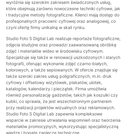
wyróżnia się szerokim zakresem świadczonych usług,
które obejmują zarówno nowoczesne techniki cyfrowe, jak
i tradycyjne metody fotograficzne. Klienci mają dostęp do
profesjonalnych pracowni: cyfrowej oraz analogowej, co
czyni ofertę firmy unikalną w skali rynku.
Studio Foto S Digital Lab realizuje reportaże fotograficzne,
zdjęcia studyjne oraz prowadzi zaawansowaną obróbkę
zdjęć i materiałów wideo w środowisku cyfrowym.
Specjalizuje się także w renowacji uszkodzonych i starych
fotografii, oferując wykonanie zdjęć czarno-białych,
kolorowych, a także sepiowanych. W ofercie znajduje się
także szeroki zakres usług poligraficznych, m.in. druk
cyfrowy i offsetowy wizytówek, plakatów, ulotek,
katalogów, kalendarzy i pieczątek. Firma umożliwia
również personalizację gadżetów, takich jak koszulki czy
kubki, co sprawia, że jest wszechstronnym partnerem
przy realizacji projektów wizualnych oraz reklamowych.
Studio Foto S Digital Lab zapewnia kompleksowe
wsparcie w zakresie utrwalania wspomnień oraz tworzenia
materiałów promocyjnych, wykorzystując specjalistyczną
wiedzę i bogate zaplecze techniczne.