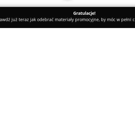
Gratulacje!
awdź już teraz jak odebrać materiały promocyjne, by móc w pełni c
rmelicka
O firmie:
FotoKarmelicka
to studio fotog
Karmelickiej 68a, oferujące sz
Studio koncentruje się na wyk
takich jak fotografie biometry
Pokaż więcej >>
a także na sesjach biznesowyc
jakością oraz szczególną dbało
oraz uprzejmość obsługi, a obró
pozwalając na subtelne popra
autentyczności.