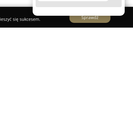
Sprawdź
ieszyć się sukcesem.
raficzne z siedzibą w Krakowie przy ulicy
eroką gamę profesjonalnych usług fotograficznych.
onywaniu zdjęć do różnego rodzaju dokumentów,
czne do dowodów osobistych, paszportów czy wiz,
h i wizerunkowych, odznaczających się wysoką
ścią o detale. Zauważalny jest profesjonalizm
bka fotografii cechuje się naturalnością,
wienie wizerunku przy zachowaniu