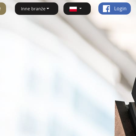
ę
Login
Inne branże