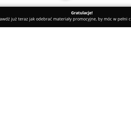
Gratulacje!
awdź już teraz jak odebrać materiały promocyjne, by móc w pełni c
studio FOTOWIDEOART
O firmie:
Studio Fotowideoart
stanowi z
się realizacją usług fotografic
się w Piotrkowie Kujawskim. Of
dokumentowaniem najważniejsz
Ceniona jest za wysoką jakość
wielu pozytywnych opiniach, k
komunikację z klientami.
W ramach świadczonych usług p