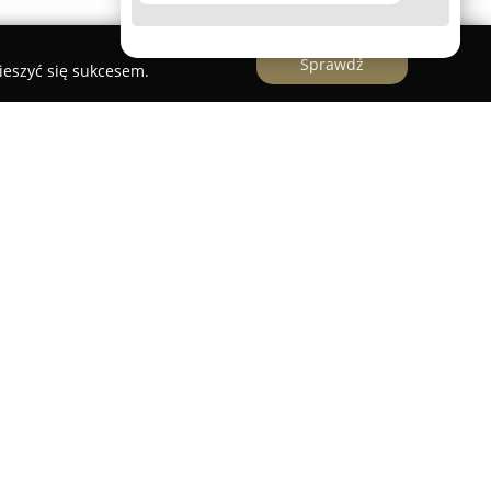
Sprawdź
ieszyć się sukcesem.
espół z bogatym doświadczeniem, który zajmuje
znych i wideofilmowaniem. Siedziba firmy znajduje
erta obejmuje pełen zakres działań związanych z
ych wydarzeń, w szczególności ślubów i wesel.
 wykonywanych materiałów, przejawiającą się w
tóre podkreślają profesjonalizm oraz sprawną
rzewidziano filmowanie zarówno w jakości Full