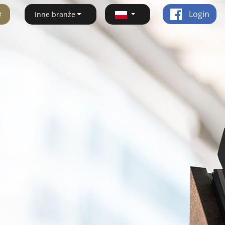
ę
Login
Inne branże