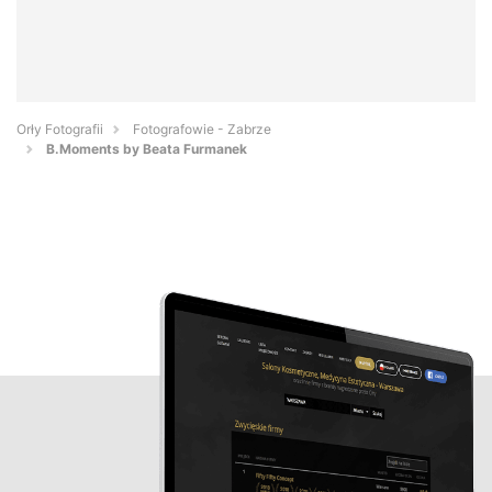
Orły Fotografii
Fotografowie - Zabrze
B.Moments by Beata Furmanek