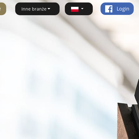
ę
Login
Inne branże