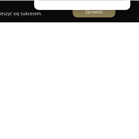
Sprawdź
ieszyć się sukcesem.
e rozrywkę fotograficzną, będąc popularnym
urodzinowe oraz różnego rodzaju wydarzenia.
waniu radosnych chwil oraz tworzeniu trwałych
rez. Unikalną cechą oferty jest bogaty zakres
nych na zamówienie ramek na zdjęcia, które
ego przyjęcia, przez wybraną kolorystykę lub
eł fotograficznych umożliwiających tworzenie
że indywidualnie przygotowana Księga Gości, w