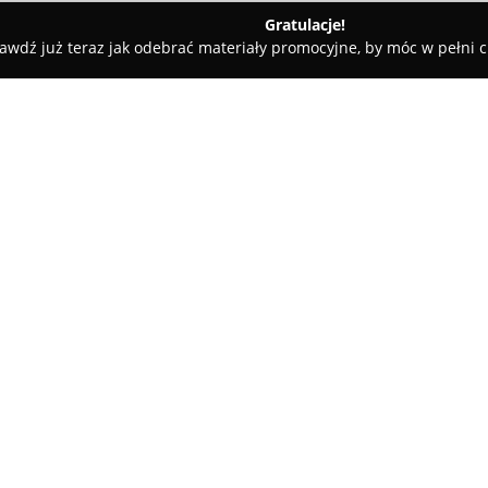
Gratulacje!
awdź już teraz jak odebrać materiały promocyjne, by móc w pełni c
dka Do Rozpuku
O firmie:
Fotobudka Do Rozpuku
oferuj
wyborem na wesele, przyjęcia 
Firma skupia się na dokumento
wspomnień dla uczestników imp
Pokaż więcej >>
personalizacji – od projektowa
nawiązują do motywu przewodni
hasło, po szeroki asortyment t
niepowtarzalnych pamiątek.
W zakres usługi wlicza się tak