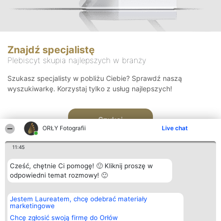
Znajdź specjalistę
Plebiscyt skupia najlepszych w branży
Szukasz specjalisty w pobliżu Ciebie? Sprawdź naszą
wyszukiwarkę. Korzystaj tylko z usług najlepszych!
Szukaj
ORŁY Fotografii
Live chat
11:45
Cześć, chętnie Ci pomogę! 🙂 Kliknij proszę w
odpowiedni temat rozmowy! 🙂
Organizator plebiscytu
Plebiscyt
Kontakt
Jestem Laureatem, chcę odebrać materiały
Bright Side Solutions sp. z o.
Laureaci
Kontakt
marketingowe
o. sp. k.
Lista
ul. Ruska 22
wszystkich
Chcę zgłosić swoją firmę do Orłów