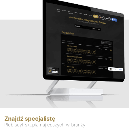
Znajdź specjalistę
Plebiscyt skupia najlepszych w branży