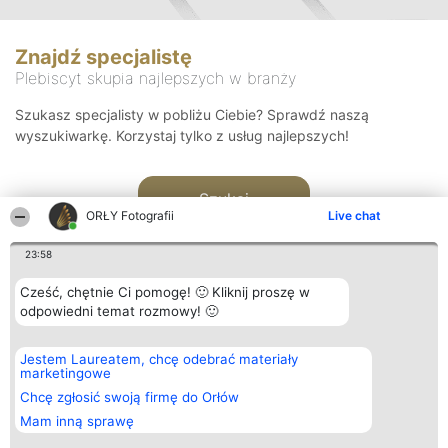
Znajdź specjalistę
Plebiscyt skupia najlepszych w branży
Szukasz specjalisty w pobliżu Ciebie? Sprawdź naszą
wyszukiwarkę. Korzystaj tylko z usług najlepszych!
Szukaj
ORŁY Fotografii
Live chat
23:58
Cześć, chętnie Ci pomogę! 🙂 Kliknij proszę w
odpowiedni temat rozmowy! 🙂
Organizator plebiscytu
Plebiscyt
Kontakt
Jestem Laureatem, chcę odebrać materiały
Bright Side Solutions sp. z o.
Laureaci
Kontakt
marketingowe
o. sp. k.
Lista
ul. Ruska 22
wszystkich
Chcę zgłosić swoją firmę do Orłów
Wrocław 50-079
Laureatów
Mam inną sprawę
KRS 0000749100 | Regon
Zasady
381313360 | NIP 8943132676
Regulamin