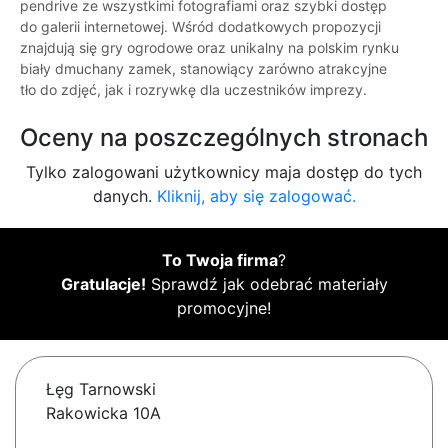
pendrive ze wszystkimi fotografiami oraz szybki dostęp
do galerii internetowej. Wśród dodatkowych propozycji
znajdują się gry ogrodowe oraz unikalny na polskim rynku
biały dmuchany zamek, stanowiący zarówno atrakcyjne
tło do zdjęć, jak i rozrywkę dla uczestników imprezy.
Oceny na poszczególnych stronach
Tylko zalogowani użytkownicy maja dostęp do tych
danych.
Kliknij, aby się zalogować.
To Twoja firma
?
Gratulacje!
Sprawdź jak odebrać materiały
promocyjne!
Łęg Tarnowski
Rakowicka 10A