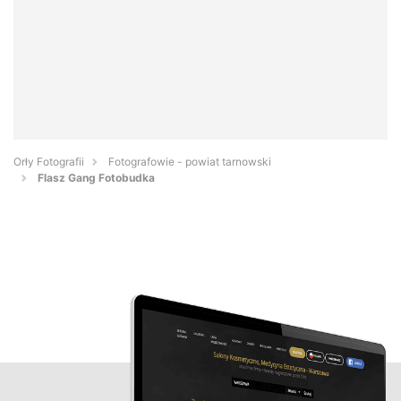
Orły Fotografii
Fotografowie - powiat tarnowski
Flasz Gang Fotobudka