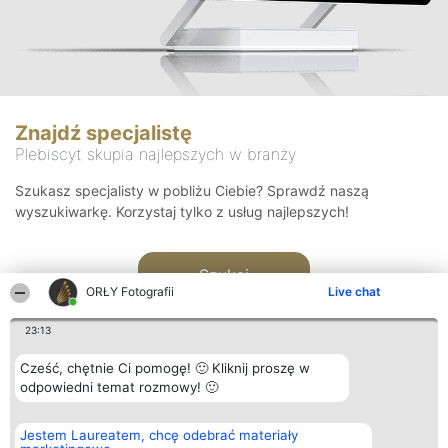
Znajdź specjalistę
Plebiscyt skupia najlepszych w branży
Szukasz specjalisty w pobliżu Ciebie? Sprawdź naszą
wyszukiwarkę. Korzystaj tylko z usług najlepszych!
Szukaj
ORŁY Fotografii
Live chat
23:13
Cześć, chętnie Ci pomogę! 🙂 Kliknij proszę w
odpowiedni temat rozmowy! 🙂
Organizator plebiscytu
Plebiscyt
Kontakt
Jestem Laureatem, chcę odebrać materiały
Bright Side Solutions sp. z o.
Laureaci
Kontakt