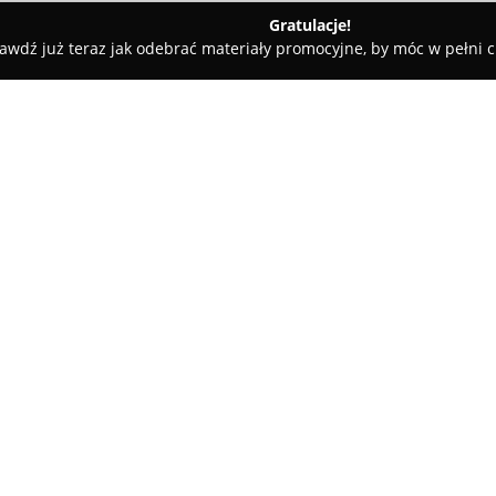
Gratulacje!
awdź już teraz jak odebrać materiały promocyjne, by móc w pełni c
iers - fotografie okolicznościowe
owe
O firmie:
Emil Giers - fotografie okolic
Emila Giersa, której zespół spe
Przedsiębiorstwo posiada pona
zajmując się dokumentowanie
pamiątkowych materiałów wizua
ślubną, jak i produkcję filmów 
narzeczeńskie oraz sesje plen
charakterem.
W zakresie działalności firmy mi