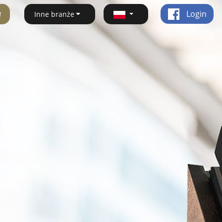
ę
Login
Inne branże