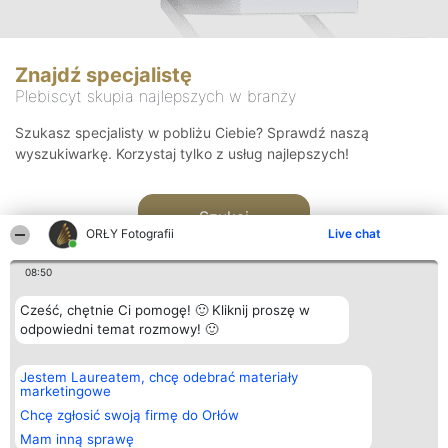
Znajdź specjalistę
Plebiscyt skupia najlepszych w branży
Szukasz specjalisty w pobliżu Ciebie? Sprawdź naszą
wyszukiwarkę. Korzystaj tylko z usług najlepszych!
Szukaj
ORŁY Fotografii
Live chat
08:50
Cześć, chętnie Ci pomogę! 🙂 Kliknij proszę w
odpowiedni temat rozmowy! 🙂
Organizator plebiscytu
Plebiscyt
Kontakt
Jestem Laureatem, chcę odebrać materiały
Bright Side Solutions sp. z o.
Laureaci
Kontakt
marketingowe
o. sp. k.
Lista
ul. Ruska 22
wszystkich
Chcę zgłosić swoją firmę do Orłów
Wrocław 50-079
Laureatów
Mam inną sprawę
KRS 0000749100 | Regon
Zasady