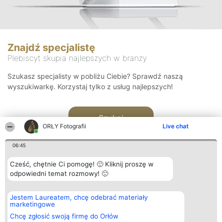
Znajdź specjalistę
Plebiscyt skupia najlepszych w branży
Szukasz specjalisty w pobliżu Ciebie? Sprawdź naszą
wyszukiwarkę. Korzystaj tylko z usług najlepszych!
Szukaj
ORŁY Fotografii
Live chat
06:45
Cześć, chętnie Ci pomogę! 🙂 Kliknij proszę w
odpowiedni temat rozmowy! 🙂
Organizator plebiscytu
Plebiscyt
Kontakt
Jestem Laureatem, chcę odebrać materiały
Bright Side Solutions sp. z o.
Laureaci
Kontakt
marketingowe
o. sp. k.
Lista
ul. Ruska 22
wszystkich
Chcę zgłosić swoją firmę do Orłów
Wrocław 50-079
Laureatów