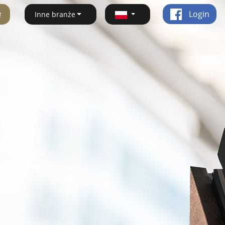
ę
Login
Inne branże