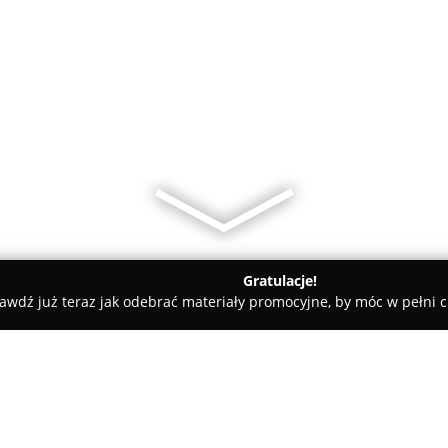
Gratulacje!
awdź już teraz jak odebrać materiały promocyjne, by móc w pełni c
ove Studio Diana Słomka