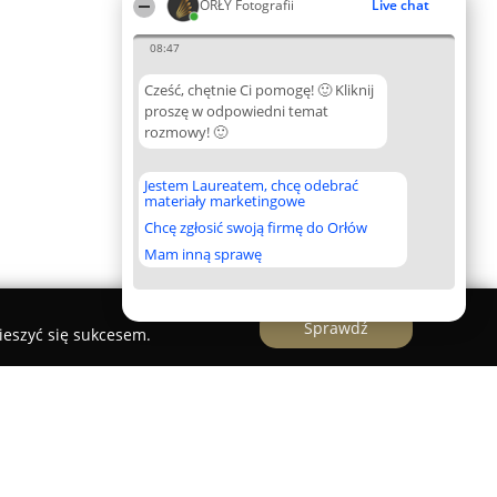
ORŁY Fotografii
Live chat
08:47
Cześć, chętnie Ci pomogę! 🙂 Kliknij
proszę w odpowiedni temat
rozmowy! 🙂
Jestem Laureatem, chcę odebrać
materiały marketingowe
Chcę zgłosić swoją firmę do Orłów
Mam inną sprawę
Sprawdź
ieszyć się sukcesem.