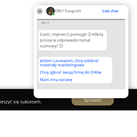
ORŁY Fotografii
Live chat
23:11
Cześć, chętnie Ci pomogę! 🙂 Kliknij
proszę w odpowiedni temat
rozmowy! 🙂
Jestem Laureatem, chcę odebrać
materiały marketingowe
Chcę zgłosić swoją firmę do Orłów
Mam inną sprawę
Sprawdź
ieszyć się sukcesem.