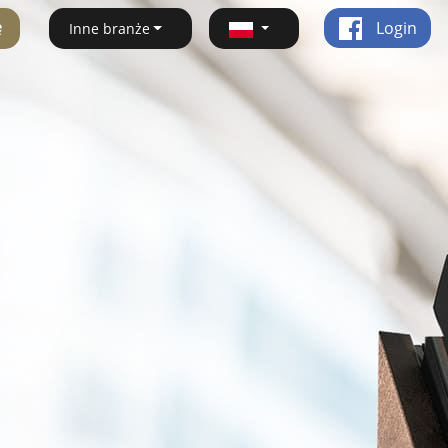
ę
Login
Inne branże