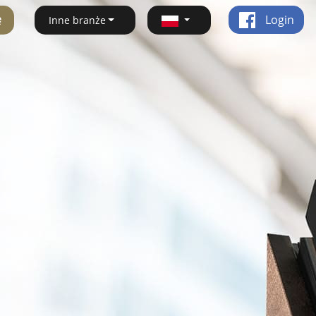
ę
Login
Inne branże