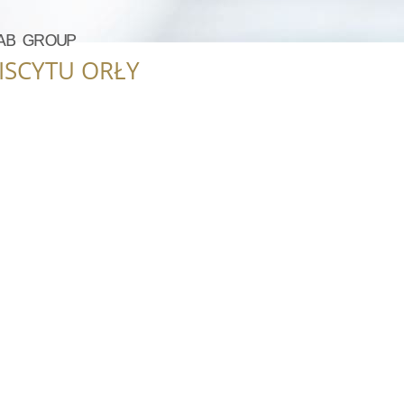
ᴬᴮ ᴳᴿᴼᵁᴾ
ISCYTU ORŁY