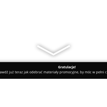
Gratulacje!
awdź już teraz jak odebrać materiały promocyjne, by móc w pełni c
udio ᴹᴵᴷᴬᴮ ᴳᴿᴼᵁᴾ