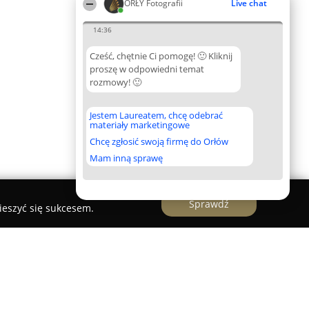
ORŁY Fotografii
Live chat
14:36
Cześć, chętnie Ci pomogę! 🙂 Kliknij
proszę w odpowiedni temat
rozmowy! 🙂
Jestem Laureatem, chcę odebrać
materiały marketingowe
Chcę zgłosić swoją firmę do Orłów
Mam inną sprawę
Sprawdź
ieszyć się sukcesem.