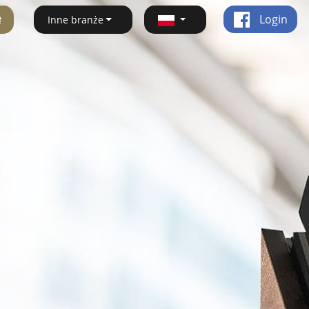
ę
Login
Inne branże