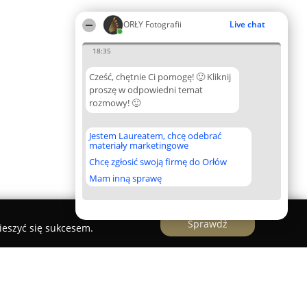
ORŁY Fotografii
Live chat
18:35
Cześć, chętnie Ci pomogę! 🙂 Kliknij
proszę w odpowiedni temat
rozmowy! 🙂
Jestem Laureatem, chcę odebrać
materiały marketingowe
Chcę zgłosić swoją firmę do Orłów
Mam inną sprawę
Sprawdź
ieszyć się sukcesem.