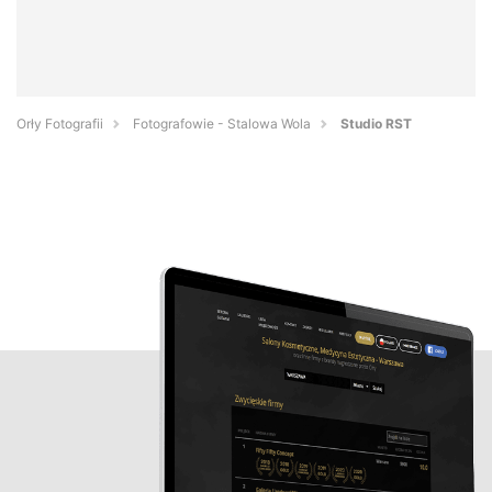
Orły Fotografii
Fotografowie - Stalowa Wola
Studio RST