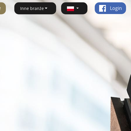
ę
Login
Inne branże