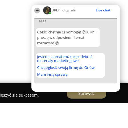
ORŁY Fotografii
Live chat
14:21
Cześć, chętnie Ci pomogę! 🙂 Kliknij
proszę w odpowiedni temat
rozmowy! 🙂
Jestem Laureatem, chcę odebrać
materiały marketingowe
Chcę zgłosić swoją firmę do Orłów
Mam inną sprawę
Sprawdź
ieszyć się sukcesem.