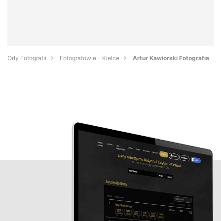
Orły Fotografii
Fotografowie - Kielce
Artur Kawiorski Fotografia