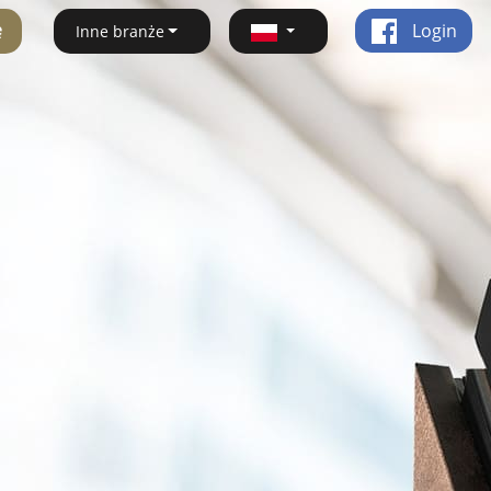
ę
Login
Inne branże