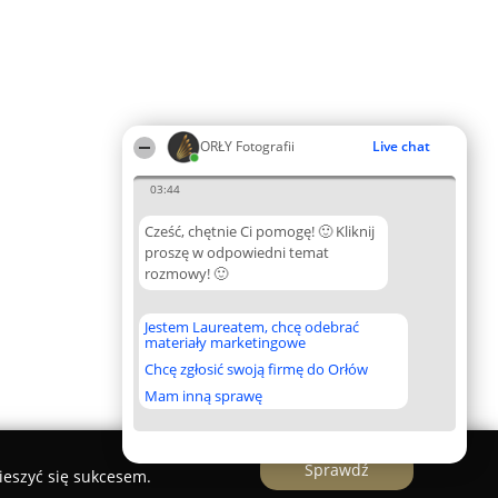
ORŁY Fotografii
Live chat
03:44
Cześć, chętnie Ci pomogę! 🙂 Kliknij
proszę w odpowiedni temat
rozmowy! 🙂
Jestem Laureatem, chcę odebrać
materiały marketingowe
Chcę zgłosić swoją firmę do Orłów
Mam inną sprawę
Sprawdź
ieszyć się sukcesem.