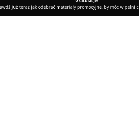
Gratulacje!
awdź już teraz jak odebrać materiały promocyjne, by móc w pełni c
lgierd Tybinkowski Fotografia
O firmie:
Olgierd Tybinkowski Fotograf
które od 2005 roku zdobyło sze
ślubnej, rodzinnej i sesji dla 
Częstochowie, oferta obejmuje 
Pokaż więcej >>
innymi na Śląsku, w Małopolsce
umożliwia organizację sesji w
Charakterystycznym elementem d
fotografowania. Zamiast aranż
sposób rejestruje przebieg wy
towarzyszących naturalnym i 