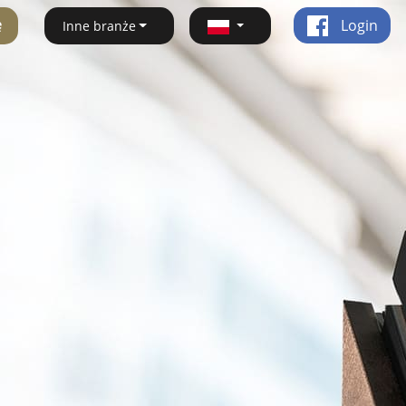
ę
Login
Inne branże