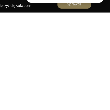
Sprawdź
ieszyć się sukcesem.
ia
to przedsiębiorstwo działające w Częstochowie,
rokie doświadczenie w dziedzinie fotografii
par. Chociaż główna siedziba znajduje się w
realizację zleceń na terenie całego kraju, między
, w regionach górskich oraz nadmorskich, co
 dowolnie wybranych plenerach.
ziałalności firmy jest reporterski styl
owanych ujęć, Olgierd Tybinkowski w dyskretny
darzeń, koncentrując się na emocjach
spontanicznym momentom. Dzięki temu każda