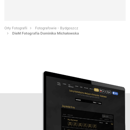
Orły Fotografii
Fotografowie - Bydgoszcz
DieM Fotografia Dominika Michałowska