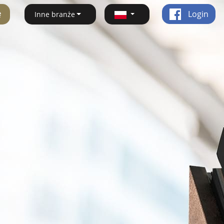
ę
Login
Inne branże