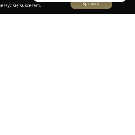
Sprawdź
ieszyć się sukcesem.
rma z wieloletnim doświadczeniem w branży
 od 2009 roku. Jej siedziba mieści się w
obejmuje również takie miasta jak Katowice oraz
anie klientów z szerszego obszaru.
 Dariusza Golika jest fotografia ślubna, w
aże ślubne, sesje narzeczeńskie oraz plenerowe,
u istotnych momentów i tworzeniu
ofercie przedsiębiorstwa znajdują się również
iznesowe, produktowe, reklamowe oraz glamour.
lności to indywidualne podejście do potrzeb