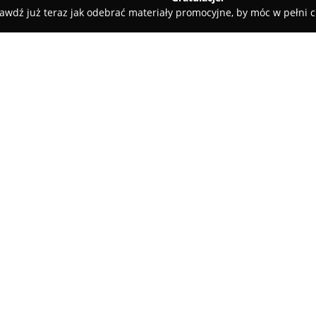
awdź już teraz jak odebrać materiały promocyjne, by móc w pełni c
sz Golik Fotografia
O firmie:
Dariusz Golik Fotografia
to fi
fotograficznej, obecna na rynku
Jaworznie, jednak działalność 
Kraków, co umożliwia pozyskiw
Pokaż więcej >>
Głównym obszarem specjalizacji
ramach której realizuje report
koncentrując się na uchwyceni
niepowtarzalnych pamiątek. W 
sesje portretowe, sportowe, b
Charakterystyczne cechy działa